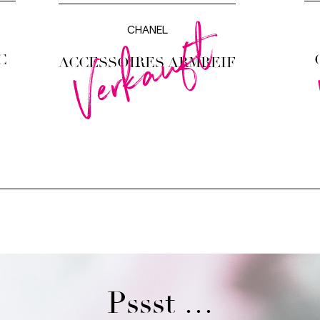
Verkauft
CHANEL
C
ACCESSOIRES ARMREIF
Pssst …