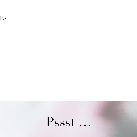
E-
Pssst …