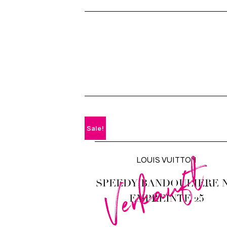
Sale!
Verkauft
LOUIS VUITTON
SPEEDY BANDOULIERE 
EMPREINTE 25