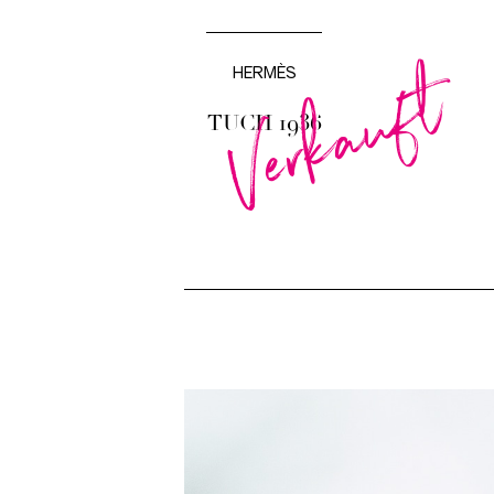
Verkauft
HERMÈS
TUCH 1936