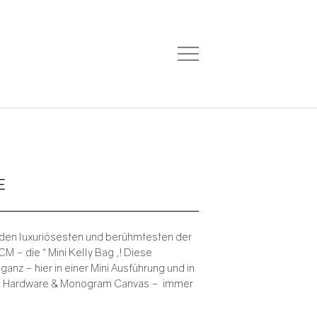
E
den luxuriösesten und berühmtesten der
M – die “ Mini Kelly Bag „! Diese
anz – hier in einer Mini Ausführung und in
e Hardware & Monogram Canvas – immer