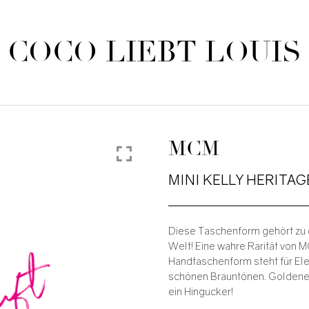
COCO LIEBT LOUIS
MCM
MINI KELLY HERITAG
Diese Taschenform gehört zu 
auft
Welt! Eine wahre Rarität von MC
Handtaschenform steht für Eleg
schönen Brauntönen. Golden
ein Hingucker!