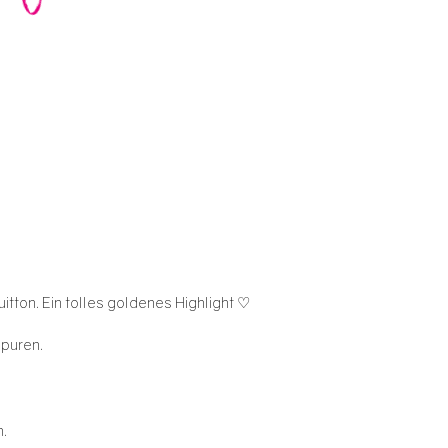
itton. Ein tolles goldenes Highlight ♡
spuren.
n.