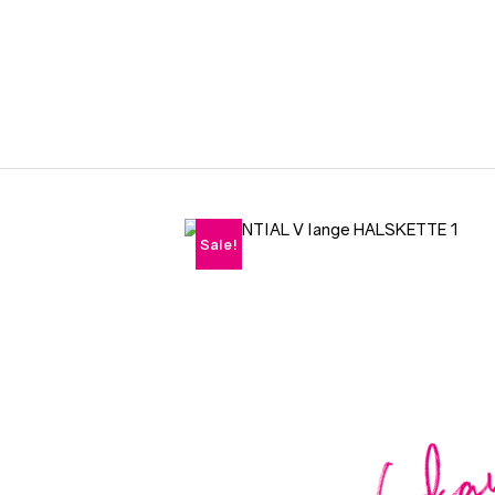
Sale!
Verk