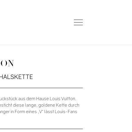
TON
 HALSKETTE
uckstück aus dem Hause Louis Vuitton.
esticht diese lange, goldene Kette durch
änger in Form eines „V“ lässt Louis-Fans